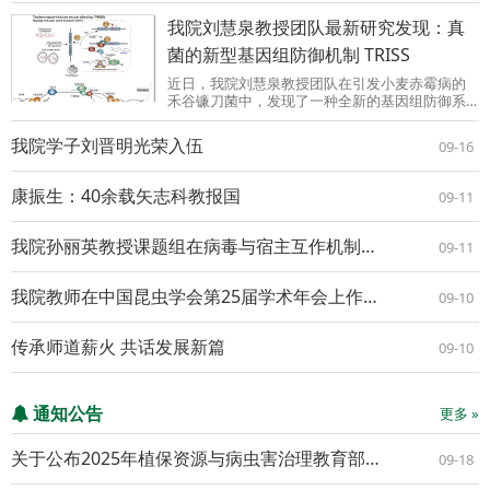
Oxygen Species Levels ...
我院刘慧泉教授团队最新研究发现：真
菌的新型基因组防御机制 TRISS
近日，我院刘慧泉教授团队在引发小麦赤霉病的
禾谷镰刀菌中，发现了一种全新的基因组防御系
统：“串联重复诱导的有性沉默（TRISS）”，相关
研究成果在线发表在Science Advances上。我院
我院学子刘晋明光荣入伍
09-16
博士研究生侯孟德为该论文第一作者，刘慧泉教
授与王秦虎...
康振生：40余载矢志科教报国
09-11
我院孙丽英教授课题组在病毒与宿主互作机制研究方面取得新进展
09-11
我院教师在中国昆虫学会第25届学术年会上作大会特邀报告
09-10
传承师道薪火 共话发展新篇
09-10
通知公告
更多 »
关于公布2025年植保资源与病虫害治理教育部重点实验室开放基金项目立项评审结果的通知
09-18