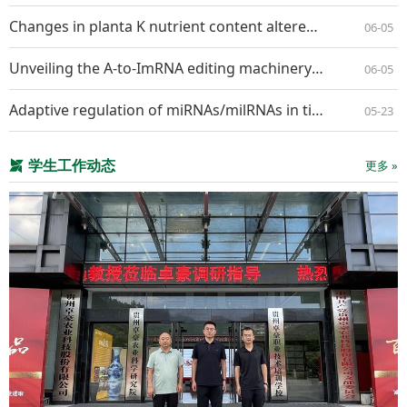
Changes in planta K nutrient content altered the interaction pattern between Nicotiana benthamiana and Alternaria longipes
06-05
Unveiling the A-to-ImRNA editing machineryand its regulation and evolution in fungi
06-05
Adaptive regulation of miRNAs/milRNAs in tissue specific interaction between apple and Valsa mali
05-23
学生工作动态
更多 »