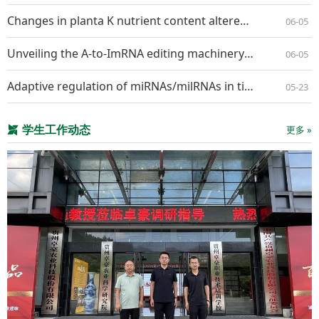
Changes in planta K nutrient content altered the interaction pattern between Nicotiana benthamiana and Alternaria longipes
06-05
Unveiling the A-to-ImRNA editing machineryand its regulation and evolution in fungi
06-05
Adaptive regulation of miRNAs/milRNAs in tissue specific interaction between apple and Valsa mali
05-23
学生工作动态
更多 »