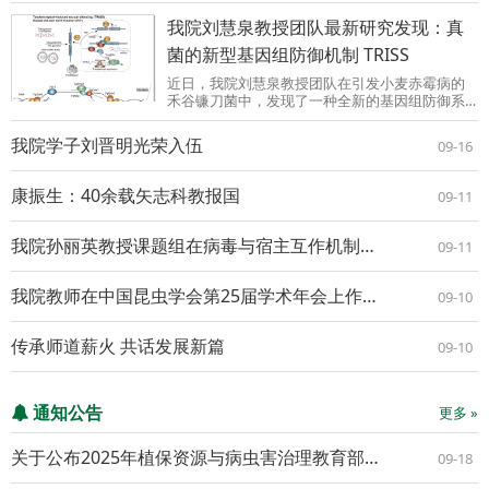
Oxygen Species Levels ...
我院刘慧泉教授团队最新研究发现：真
菌的新型基因组防御机制 TRISS
近日，我院刘慧泉教授团队在引发小麦赤霉病的
禾谷镰刀菌中，发现了一种全新的基因组防御系
统：“串联重复诱导的有性沉默（TRISS）”，相关
研究成果在线发表在Science Advances上。我院
我院学子刘晋明光荣入伍
09-16
博士研究生侯孟德为该论文第一作者，刘慧泉教
授与王秦虎...
康振生：40余载矢志科教报国
09-11
我院孙丽英教授课题组在病毒与宿主互作机制研究方面取得新进展
09-11
我院教师在中国昆虫学会第25届学术年会上作大会特邀报告
09-10
传承师道薪火 共话发展新篇
09-10
通知公告
更多 »
关于公布2025年植保资源与病虫害治理教育部重点实验室开放基金项目立项评审结果的通知
09-18