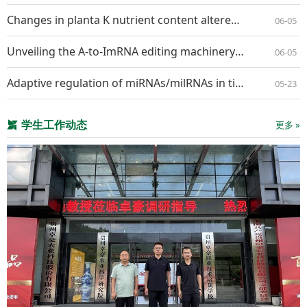
Changes in planta K nutrient content altered the interaction pattern between Nicotiana benthamiana and Alternaria longipes
06-05
Unveiling the A-to-ImRNA editing machineryand its regulation and evolution in fungi
06-05
Adaptive regulation of miRNAs/milRNAs in tissue specific interaction between apple and Valsa mali
05-23
学生工作动态
更多 »