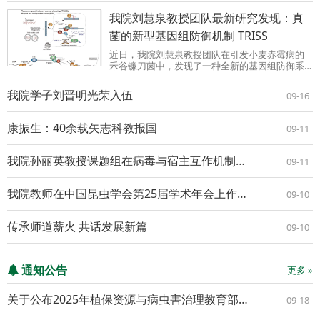
Oxygen Species Levels ...
我院刘慧泉教授团队最新研究发现：真
菌的新型基因组防御机制 TRISS
近日，我院刘慧泉教授团队在引发小麦赤霉病的
禾谷镰刀菌中，发现了一种全新的基因组防御系
统：“串联重复诱导的有性沉默（TRISS）”，相关
研究成果在线发表在Science Advances上。我院
我院学子刘晋明光荣入伍
09-16
博士研究生侯孟德为该论文第一作者，刘慧泉教
授与王秦虎...
康振生：40余载矢志科教报国
09-11
我院孙丽英教授课题组在病毒与宿主互作机制研究方面取得新进展
09-11
我院教师在中国昆虫学会第25届学术年会上作大会特邀报告
09-10
传承师道薪火 共话发展新篇
09-10
通知公告
更多 »
关于公布2025年植保资源与病虫害治理教育部重点实验室开放基金项目立项评审结果的通知
09-18