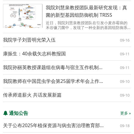
Oxygen Species Levels ...
我院刘慧泉教授团队最新研究发现：真
菌的新型基因组防御机制 TRISS
近日，我院刘慧泉教授团队在引发小麦赤霉病的
禾谷镰刀菌中，发现了一种全新的基因组防御系
统：“串联重复诱导的有性沉默（TRISS）”，相关
研究成果在线发表在Science Advances上。我院
我院学子刘晋明光荣入伍
09-16
博士研究生侯孟德为该论文第一作者，刘慧泉教
授与王秦虎...
康振生：40余载矢志科教报国
09-11
我院孙丽英教授课题组在病毒与宿主互作机制研究方面取得新进展
09-11
我院教师在中国昆虫学会第25届学术年会上作大会特邀报告
09-10
传承师道薪火 共话发展新篇
09-10
通知公告
更多 »
关于公布2025年植保资源与病虫害治理教育部重点实验室开放基金项目立项评审结果的通知
09-18