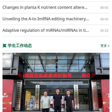
Changes in planta K nutrient content altered the interaction pattern between Nicotiana benthamiana and Alternaria longipes
06-05
Unveiling the A-to-ImRNA editing machineryand its regulation and evolution in fungi
06-05
Adaptive regulation of miRNAs/milRNAs in tissue specific interaction between apple and Valsa mali
05-23
学生工作动态
更多 »