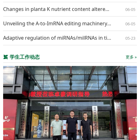
Changes in planta K nutrient content altered the interaction pattern between Nicotiana benthamiana and Alternaria longipes
06-05
Unveiling the A-to-ImRNA editing machineryand its regulation and evolution in fungi
06-05
Adaptive regulation of miRNAs/milRNAs in tissue specific interaction between apple and Valsa mali
05-23
学生工作动态
更多 »