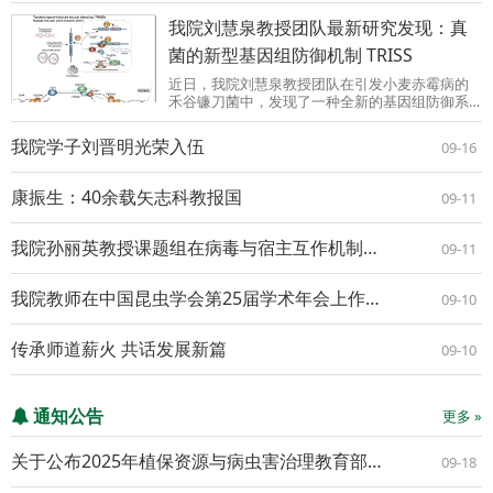
Oxygen Species Levels ...
我院刘慧泉教授团队最新研究发现：真
菌的新型基因组防御机制 TRISS
近日，我院刘慧泉教授团队在引发小麦赤霉病的
禾谷镰刀菌中，发现了一种全新的基因组防御系
统：“串联重复诱导的有性沉默（TRISS）”，相关
研究成果在线发表在Science Advances上。我院
我院学子刘晋明光荣入伍
09-16
博士研究生侯孟德为该论文第一作者，刘慧泉教
授与王秦虎...
康振生：40余载矢志科教报国
09-11
我院孙丽英教授课题组在病毒与宿主互作机制研究方面取得新进展
09-11
我院教师在中国昆虫学会第25届学术年会上作大会特邀报告
09-10
传承师道薪火 共话发展新篇
09-10
通知公告
更多 »
关于公布2025年植保资源与病虫害治理教育部重点实验室开放基金项目立项评审结果的通知
09-18