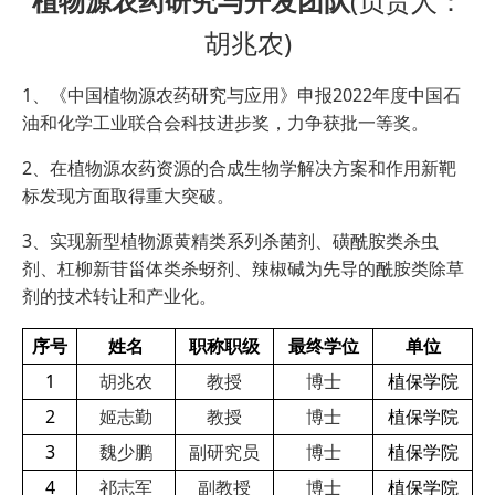
植物源农药研究与开发团队
(负责人：
胡兆农)
1、《中国植物源农药研究与应用》申报2022年度中国石
油和化学工业联合会科技进步奖，力争获批一等奖。
2、在植物源农药资源的合成生物学解决方案和作用新靶
标发现方面取得重大突破。
3、实现新型植物源黄精类系列杀菌剂、磺酰胺类杀虫
剂、杠柳新苷甾体类杀蚜剂、辣椒碱为先导的酰胺类除草
剂的技术转让和产业化。
序号
姓名
职称职级
最终学位
单位
1
胡兆农
教授
博士
植保学院
2
姬志勤
教授
博士
植保学院
3
魏少鹏
副研究员
博士
植保学院
4
祁志军
副教授
博士
植保学院