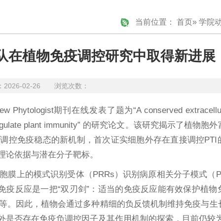
当前位置：
首页
»
学院
队在植物免疫调控研究中取得新进展
26-02-26 浏览次数：
t期刊在线发表了题为“A conserved extracellular 
negatively regulate plant immunity” 的研究论文。该研究揭示
装负调控免疫稳态的新机制，首次证实细胞外存在直接调控PT
理论依据与潜在分子靶标。
膜上的模式识别受体（PRRs）识别病原相关分子模式（PA
免疫反应是一把“双刃剑”：适当的免疫反应能有效保护植物
等。因此，植物会通过多种精细的负反馈机制维持免疫与生
外是否存在免疫负调控因子及其作用机制的探索，目前仍较