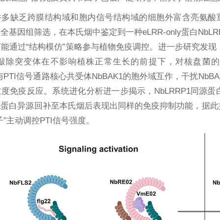
多缺乏跨膜结构域和胞内信号结构域的细胞外富含亮氨酸重复
基因组筛选，在本氏烟中鉴定到一种eLRR-only蛋白NbLRR
能通过“结构模仿”策略参与植物免疫调控。进一步研究发现
RP1敲除突变体在不影响植株正常生长的前提下，对核盘
接与PTI信号通路核心共受体NbBAK1的胞外域互作，干扰NbB
度免疫反应。系统进化分析进一步揭示，NbLRRP1同源
蛋白异源回补至本氏烟后表现出同样的免疫抑制功能，据此推测
子”主动调控PTI信号强度。