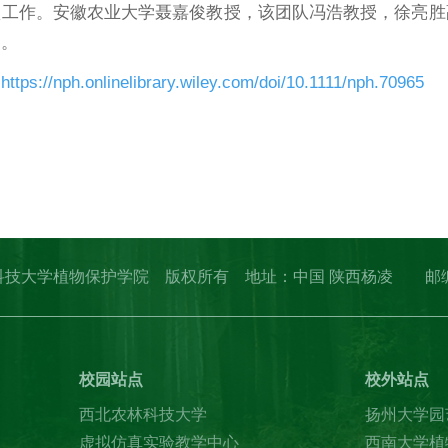
项工作。安徽农业大学聂嘉俊教授，该团队冯浩教授，徐亮胜
助。
：
https://nph.onlinelibrary.wiley.com/doi/10.1111/nph.70965
erved. 西北农林科技大学植物保护学院 版权所有 地址：中国 陕西杨
校园站点
校外站点
西北农林科技大学
扬州大学园
虚拟仿真实验教学中心
西南大学植