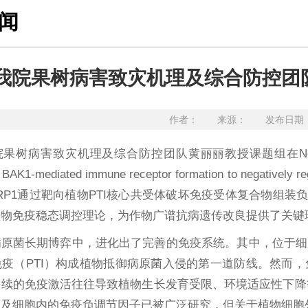
闻
我院果树病害致灾机理及综合防控团
作者： 来源： 发布日期：20
树病害致灾机理及综合防控团队黄丽丽教授课题组在New Phytologis
upts BAK1-mediated immune receptor formation to 
RRP1通过靶向植物PTI核心共受体破坏免疫受体复合物组
植物免疫稳态调控理论，为作物广谱抗病遗传改良提供了关键
原菌长期博弈中，进化出了完善的免疫系统。其中，位于细胞
疫（PTI）构成植物抵御病原菌入侵的第一道防线。然而，
持续的免疫激活往往导致植物生长发育受限、环境适应性下降
位及细胞内的免疫负调节因子已被广泛研究，但关于植物细胞