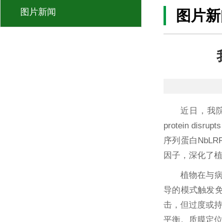
图片新闻
图片新
近日，我院果
protein disr
序列蛋白NbL
因子，深化了
植物在与病
导的模式触发免
击，但过度或
平衡。质膜定