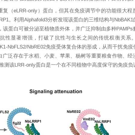
（eLRR-only）蛋白，但其在免疫调节中的功能很大程
P1。利用Alphafold3分析发现该蛋白的三维结构与NbBAK
，该蛋白可被分泌至植物质外体，并广泛抑制由多种PAMPs
菌的抗性显著增强，打破了抗性与生长之间的传统权衡关系
AK1-NbFLS2/NbRE02免疫受体复合体的形成，从而干扰免
蛋白广泛存在于水稻、小麦、苹果、杨树等重要粮食作物、经
该LRR-only蛋白是一个在不同植物中高度保守的免疫负