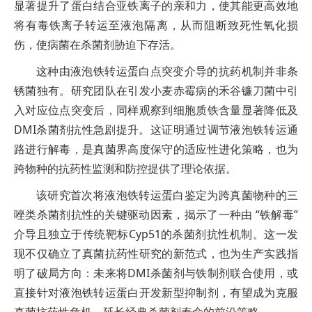
显著提升了蛋白结合亚铁离子的亲和力，使其能更高效地
将有毒铁离子转运至液泡隔离，从而阻断致死性氧化损
伤，使病菌在杀菌剂胁迫下存活。
这种由液泡铁转运蛋白点突变介导的抗药机制并非条
锈菌独有。研究团队在引发小麦赤霉病的禾谷镰刀菌中引
入对应位点突变后，同样观察到细胞质铁含量显著降低及
DMI杀菌剂抗性急剧提升。这证明通过调节液泡铁转运通
路进行解毒，是真菌界高度保守的适应性进化策略，也为
跨物种的抗药性监测和防控提供了理论依据。
该研究首次将液泡铁转运蛋白鉴定为跨真菌物种的三
唑类杀菌剂抗性的关键驱动因素，揭示了一种由 “铁解毒”
介导且独立于传统靶标Cyp51的杀菌剂抗性机制。这一发
现不仅确立了真菌抗药性研究的新范式，也为生产实践指
明了破局方向：未来将DMI杀菌剂与铁制剂联合使用，或
直接针对液泡铁转运蛋白开发新型抑制剂，有望成为克服
真菌抗药性危机、延长经典杀菌剂寿命的前沿策略。