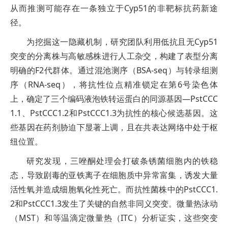
从而推测可能存在一条独立于Cyp51的非靶标抗药新途
径。
为挖掘这一隐藏机制，研究团队利用低抗且无Cyp51
突变的分离株与高敏感株进行人工杂交，构建了表型分离
明确的F2代群体。通过混池测序（BSA-seq）与转录组测
序（RNA-seq），将抗性位点精准锁定在第6号染色体
上，确定了三个编码液泡铁转运蛋白的同源基因—PstCCC
1.1、PstCCC1.2和PstCCC1.3为抗性的核心候选基因。这
些基因在药剂胁迫下显著上调，且在共表达网络中处于枢
纽位置。
研究发现，三唑酮处理会打破条锈菌细胞内的铁稳
态，导致剧毒的亚铁离子在细胞质中异常富集，诱发大量
活性氧并造成细胞氧化性死亡。而抗性菌株中的PstCCC1.
2和PstCCC1.3发生了关键的自然非同义突变。微量热泳动
（MST）和等温滴定微量热（ITC）分析证实，这些突变