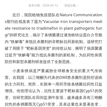
发布日期：2026-05-12 阅读次数：
近日，我院植物免疫团队在Nature Communication
s期刊在线发表了题为“Vacuolar iron transporters medi
ate resistance to triadimefon in plant pathogenic fun
gi”的研究论文，揭示了条锈菌通过液泡铁转运蛋白介导胞
内 “铁解毒” 来抵抗杀菌剂的非靶标抗药新机制。该研究打
破了局限于 “靶标基因突变” 的传统认知，阐明了病原菌通
过提升“铁解毒”能力抵抗杀菌剂的新机制，为抗药性病害
防控和新型杀菌剂研发提供了全新思路。
小麦条锈病是严重威胁全球粮食安全的重大气传病
害。在我国，以三唑酮为代表的DMI类杀菌剂是防控该病
的主力药剂。然而，长期单一用药导致条锈菌抗药性日益
增强。传统理论认为，抗性主要源于靶标基因Cyp51的突
变。但研究团队在田间监测中发现，越来越多具有三唑酮
抗性的条锈菌既无Cyp51突变，其表达量也未显著改变，