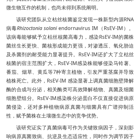
微生物互作的机制，也尚未得到系统阐明。
该研究团队从立枯丝核菌鉴定发现一株新型内源RNA
病毒
Rhizoctonia solani
endornavirus IM（RsEV‑IM）。
该病毒能够赋予立枯丝核菌高毒力，感染RsEV-IM的菌株
菌丝生长更快、菌核形成能力更强，对渗透压、氧化胁迫
及杀菌剂的耐受能力显著提升。RsEV‑IM还扩大了立枯丝
核菌的宿主范围扩大，RsEV‑IM感染株能够侵染马铃薯、
番茄、烟草、黄瓜等7种寄主植物，引发严重茎腐并导致
植株死亡。此外，RsEV‑IM 感染显著上调真菌细胞壁降解
酶的合成与分泌，相关酶类可高效降解植物、真菌及细菌
细胞壁组分。RsEV‑IM感染株分泌蛋白不仅直接促进病原
菌侵染，还对多种植物病原真菌与细菌具有广谱抑制活
性，赋予菌株在土壤微生态中的竞争优势。
该研究证实了真菌病毒可作为关键致病因子，深刻影
响病原真菌致病、抗逆及生态适应性，同时作为调节因子