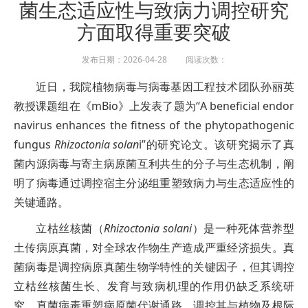
菌生态适应性与致病力调控研究
方面取得重要突破
发布日期：2026-04-28 阅读次数：
近日，我院植物病毒与病毒基因工程技术团队孙丽英
教授课题组在《mBio》上发表了题为“A beneficial endor
navirus enhances the fitness of the phytopathogenic
fungus
Rhizoctonia solan
i”的研究论文。该研究揭示了真
菌内源病毒与寄主病原菌互利共生的分子与生态机制，阐
明了病毒通过调控宿主分泌组重塑致病力与生态适应性的
关键通路。
立枯丝核菌（
Rhizoctonia solani
）是一种死体营养型
土传病原真菌，对全球农作物生产造成严重经济损失。真
菌病毒是调控病原真菌生物学特性的关键因子，但其调控
立枯丝核菌生长、发育与致病机理的作用仍缺乏系统研
究。真菌病毒重塑病原菌代谢通路、调控其与植物及根际