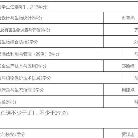
（学生任选6门，共12学分）
验设计与生物统计
2学分
田霄鸿
及有害生物调查与评价2学分
害生物综合防控2学分
品高效利用与管理（案例）2学分
安全生产技术与应用2学分
郑险峰
用与植物保护技术进展2学分
源污染与生态治理
2学分
周建斌
沟通2学分
生任选
不少于
门，
不少于
1
2学分
化与恢复2学分
贾汉忠