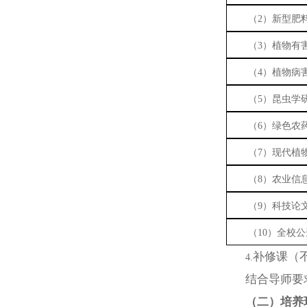
（
2
）新型肥
（
3
）植物有
（
4
）植物病
（
5
）昆虫学
（
6
）绿色农
（
7
）现代植
（
8
）农业信
（
9
）科技论
（
10
）
全校公
补
修课
（
4
.
结合导师要
（二）培养