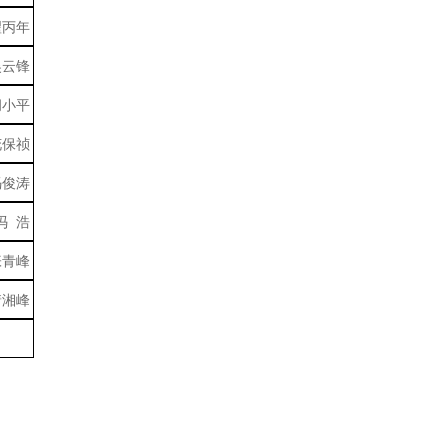
翟丙年
吴云锋
胡小平
花保祯
冯俊涛
冯 浩
张青峰
靖湘峰