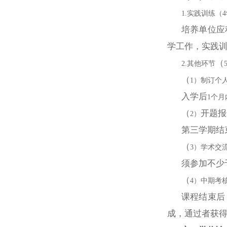
1.实践训练（
培养单位应
学工作，实
践
（
2.其他环节
（
1）制订个
入学后
1个
（
开题报
2）
第三学期结
（
3）学术交
须参加不少
（
4）中期考
课程结束后
成，通过者获