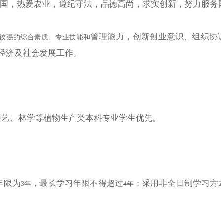
国，热爱农业，遵纪守法，品德高尚，求实创新，努力服务
管理能
力，创新创业意识、组织协
有较强的综合素质、专业技能和
经济及社会发展工作。
园艺、林学
等植物生产类本科专业学生优先。
年限为
，最长学习年限不得超过
；采用非全日制学习方
3年
4年