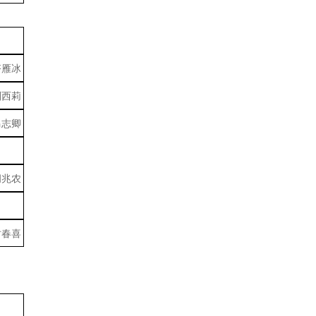
齐雁冰
刘西莉
马志卿
胡兆农
时春喜