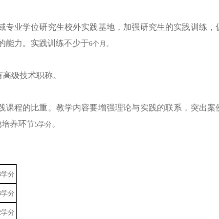
域专业学位研究生校外实践基地，加强研究生的实践训练，
的能力。实践训练不少于
6个月。
有高级技术职称。
践课程的比重。教学内容要增强理论与
实践
的联系，突出案
他培养环节
。
5学分
3学分
3
学分
2学分