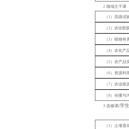
2.领域主干课
（
1
）
高级试
（2）
农业资源
（3）植物有
（4）农化产
（5）农产品
（6）资源利
（7）农业面
（8）传播与
学
3.选修课
(
（
1
）土壤退